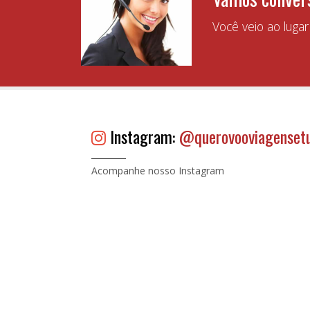
Você veio ao luga
Instagram:
@querovooviagenset
Acompanhe nosso Instagram