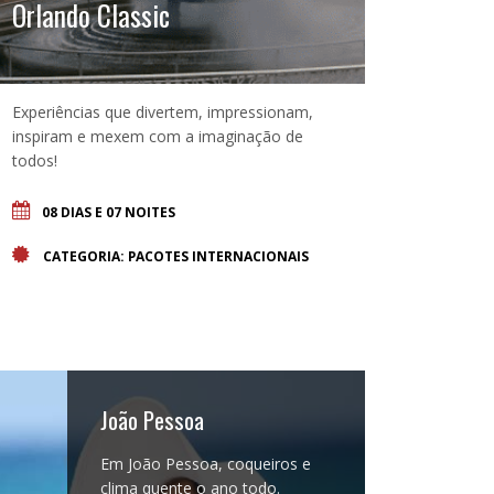
Orlando Classic
Experiências que divertem, impressionam,
inspiram e mexem com a imaginação de
todos!
08 DIAS E 07 NOITES
CATEGORIA: PACOTES INTERNACIONAIS
João Pessoa
Em João Pessoa, coqueiros e
clima quente o ano todo.