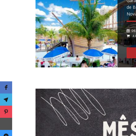
Gara
de B
Nov
06
A 