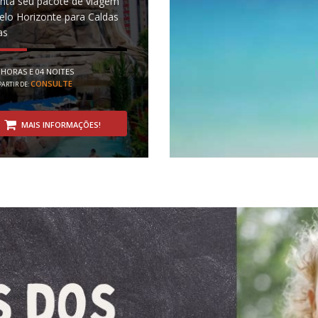
nta seu pacote de viagem
elo Horizonte para Caldas
as
 HORAS E 04 NOITES
CONSULTE
PARTIR DE:
MAIS INFORMAÇÕES!