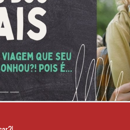
 próxima viagem está a
Seja bem-vindo!
sar?!