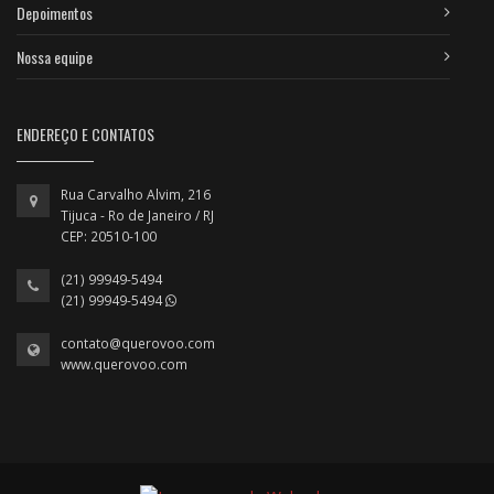
Depoimentos
Nossa equipe
ENDEREÇO E CONTATOS
Rua Carvalho Alvim, 216
Tijuca - Ro de Janeiro / RJ
CEP: 20510-100
(21) 99949-5494
(21) 99949-5494
contato@querovoo.com
www.querovoo.com