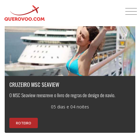
CRUZEIRO MSC SEAVIEW
O MSC Seaview reescreve o livro de regras de design de navio.
05 dias e 04 noites
ROTEIRO