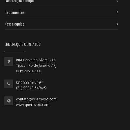
Localização e mapa
Depoimentos
Nossa equipe
ENDEREÇO E CONTATOS
Rua Carvalho Alvim, 216
Tijuca - Ro de Janeiro / RJ
CEP: 20510-100
(21) 99949-5494
(21) 99949-5494
contato@querovoo.com
www.querovoo.com