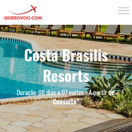
Costa Brasilis
Resorts
Duração: 08 dias e 07 noites - A partir de:
Consulte
*