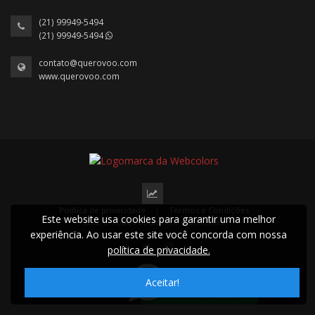
(21) 99949-5494
(21) 99949-5494
contato@querovoo.com
www.querovoo.com
Política de privacidade
|
Termos e Condições
Este website usa cookies para garantir uma melhor
2022 © Todos os direitos reservados.
experiência. Ao usar este site você concorda com nossa
política de privacidade.
Aceitar!