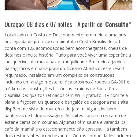
Duração: 08 dias e 07 noites - A partir de:
Consulte
*
Localizado na Costa do Descobrimento, em meio a uma área
privilegiada de proteção ambiental, o Costa Brasilis Resort
conta com 122 acomodações bem aconchegantes, cheias de
detalhes e muita história. Tudo para você viver uma experiência
inesquecível, de muita paz e tranquilidade. Em meio a jardins
paisagísticos em uma praia do Oceano Atlântico, este resort
requintado, instalado em um complexo de construções
incluindo um antigo mosteiro, fica próximo à rodovia BA-001 e
a 6 km das construções históricas e ruínas de Santa Cruz
Cabrália. Os quartos refinados têm Wi-Fi gratuito, TV com tela
plana e frigobar. Os quartos e bangalôs de categoria mais alta
dispõem de vista do mar e/ou do jardim. Alguns incluem
banheiras de hidromassagem. As suítes contam com área de
estar e cama com colunas. Algumas têm sauna e varanda. O
café da manhã e o estacionamento são cortesia. Há também
dois restaurantes aconchegantes. Outras comodidades incluem