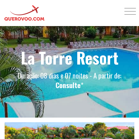
La Torre Resort
Duração: 08 dias e 07 noites - A partir de:
Consulte
*