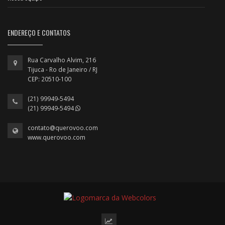
ENDEREÇO E CONTATOS
Rua Carvalho Alvim, 216
Tijuca - Ro de Janeiro / RJ
CEP: 20510-100
(21) 99949-5494
(21) 99949-5494
contato@querovoo.com
www.querovoo.com