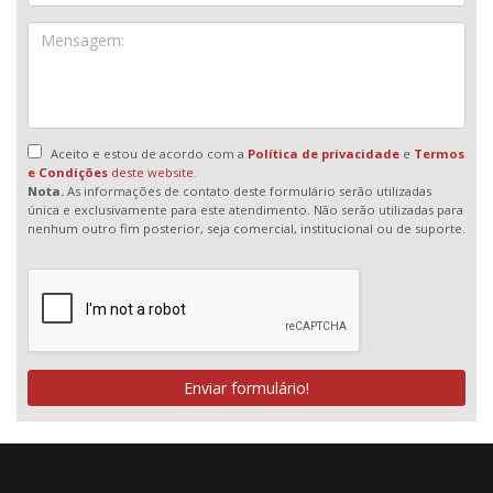
Aceito e estou de acordo com a
Política de privacidade
e
Termos
e Condições
deste website.
Nota.
As informações de contato deste formulário serão utilizadas
única e exclusivamente para este atendimento. Não serão utilizadas para
nenhum outro fim posterior, seja comercial, institucional ou de suporte.
Enviar formulário!