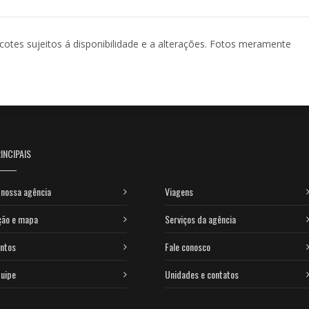
acotes sujeitos á disponibilidade e a alterações. Fotos meramente
INCIPAIS
nossa agência
Viagens
ção e mapa
Serviços da agência
ntos
Fale conosco
uipe
Unidades e contatos