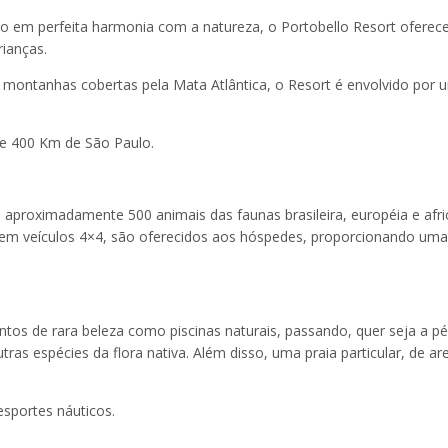
o em perfeita harmonia com a natureza, o Portobello Resort oferec
ianças.
r montanhas cobertas pela Mata Atlântica, o Resort é envolvido por 
 e 400 Km de São Paulo.
proximadamente 500 animais das faunas brasileira, européia e afri
s em veículos 4×4, são oferecidos aos hóspedes, proporcionando uma
tos de rara beleza como piscinas naturais, passando, quer seja a pé
tras espécies da flora nativa. Além disso, uma praia particular, de ar
esportes náuticos.