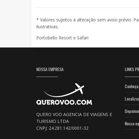
* Valores sujeitos à alteração sem aviso prévio. P
ilustrativas.
Portobello Resort e Safari
NOSSA EMPRESA
LINKS PR
Conheça 
Localiza
Depoime
QUERO VOO AGENCIA DE VIAGENS E
TURISMO LTDA
Nossa eq
CNPJ: 24.281.142/0001-32