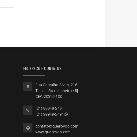
ENDEREÇO E CONTATOS
Rua Carvalho Alvim, 216
Tijuca - Ro de Janeiro / RJ
CEP: 20510-100
(21) 99949-5494
(21) 99949-5494
contato@querovoo.com
www.querovoo.com